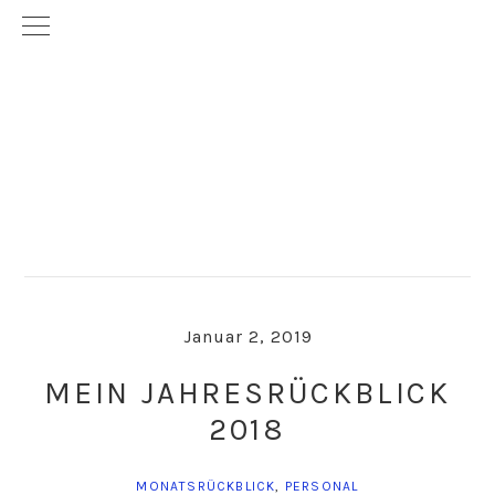
Skip
Skip
to
to
primary
main
navigation
content
Januar 2, 2019
MEIN JAHRESRÜCKBLICK
2018
MONATSRÜCKBLICK
,
PERSONAL