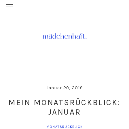
Skip
Skip
to
to
primary
main
navigation
content
Januar 29, 2019
MEIN MONATSRÜCKBLICK:
JANUAR
MONATSRÜCKBLICK