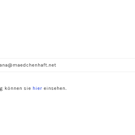
jana@maedchenhaft.net
g können sie
hier
einsehen.