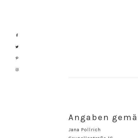
Skip
Skip
to
to
primary
main
navigation
content
Angaben gemä
Jana Pollrich