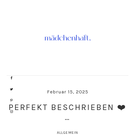
Skip
Skip
to
to
primary
main
navigation
content
Februar 15, 2025
PERFEKT BESCHRIEBEN ❤️
…
ALLGEMEIN