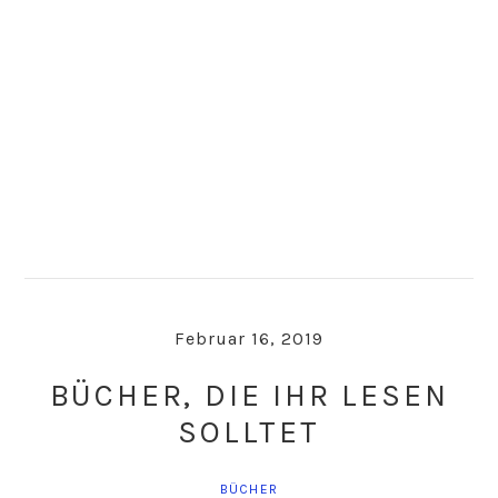
Skip
Skip
to
to
primary
main
navigation
content
Februar 16, 2019
BÜCHER, DIE IHR LESEN
SOLLTET
BÜCHER