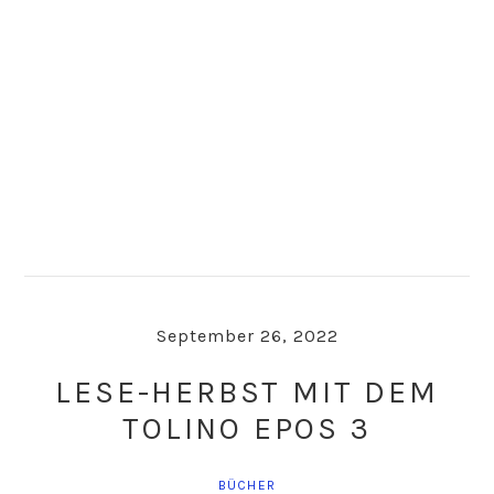
Skip
Skip
to
to
primary
main
navigation
content
September 26, 2022
LESE-HERBST MIT DEM
TOLINO EPOS 3
BÜCHER