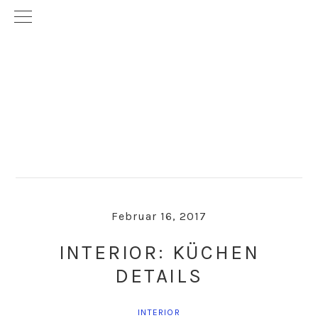
Skip
Skip
to
to
primary
main
navigation
content
Februar 16, 2017
INTERIOR: KÜCHEN
DETAILS
INTERIOR