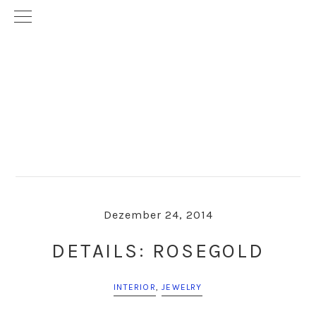
Skip
Skip
to
to
primary
main
navigation
content
Dezember 24, 2014
DETAILS: ROSEGOLD
INTERIOR
,
JEWELRY