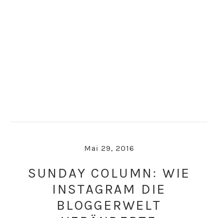
Skip
Skip
to
to
primary
main
navigation
content
Mai 29, 2016
SUNDAY COLUMN: WIE
INSTAGRAM DIE
BLOGGERWELT