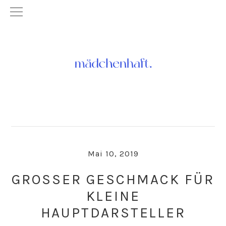
Skip
Skip
to
to
primary
main
navigation
content
Mai 10, 2019
GROSSER GESCHMACK FÜR K
LEINE H
AUPTDARSTELLER