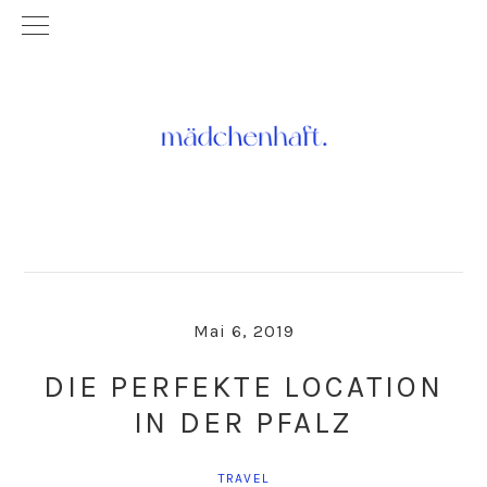
Skip
Skip
to
to
primary
main
navigation
content
Mai 6, 2019
DIE PERFEKTE LOCATION
IN DER PFALZ
TRAVEL