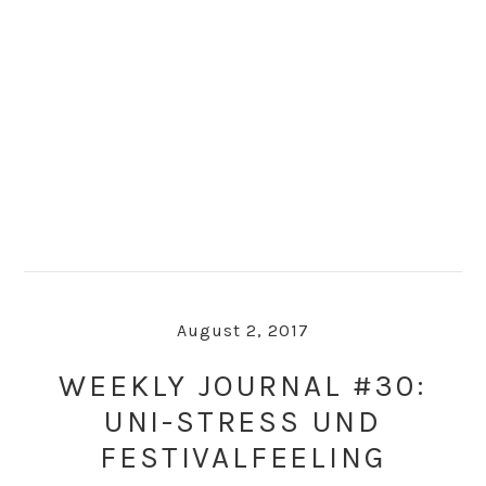
Skip
Skip
to
to
primary
main
navigation
content
August 2, 2017
WEEKLY JOURNAL #30:
UNI-STRESS UND
FESTIVALFEELING