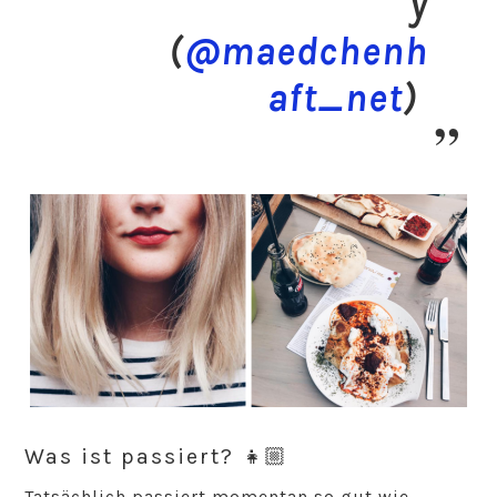
y
(
@maedchenh
aft_net
)
Was ist passiert? 👧🏼
Tatsächlich passiert momentan so gut wie