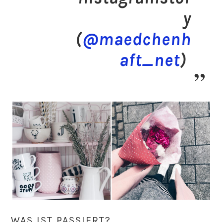
y
(
@maedchenh
aft_net
)
WAS IST PASSIERT?