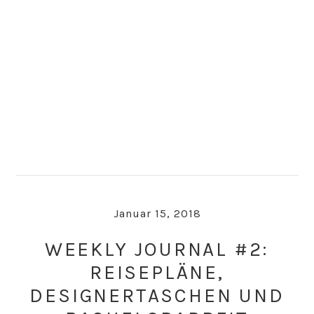
Skip
Skip
to
to
primary
main
navigation
content
Januar 15, 2018
WEEKLY JOURNAL #2:
REISEPLÄNE,
DESIGNERTASCHEN UND