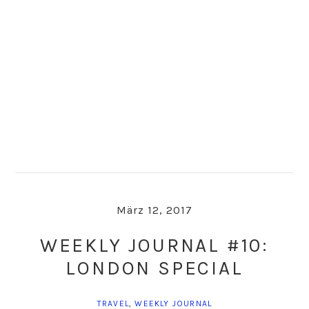
Skip
Skip
to
to
primary
main
navigation
content
März 12, 2017
WEEKLY JOURNAL #10:
LONDON SPECIAL
TRAVEL
,
WEEKLY JOURNAL