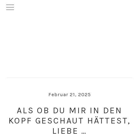
Skip
Skip
to
to
primary
main
navigation
content
Februar 21, 2025
ALS OB DU MIR IN DEN
KOPF GESCHAUT HÄTTEST,
LIEBE …