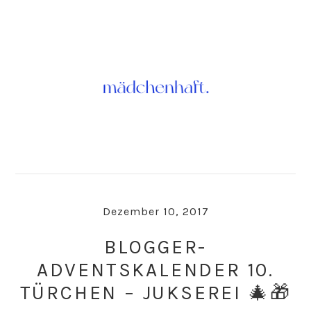
Skip
Skip
to
to
primary
main
navigation
content
Dezember 10, 2017
BLOGGER-
ADVENTSKALENDER 10.
TÜRCHEN – JUKSEREI 🎄🎁