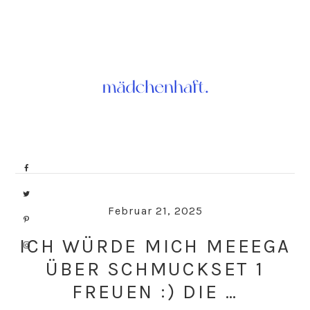
Skip
Skip
to
to
primary
main
navigation
content
Februar 21, 2025
ICH WÜRDE MICH MEEEGA
ÜBER SCHMUCKSET 1
FREUEN :) DIE …