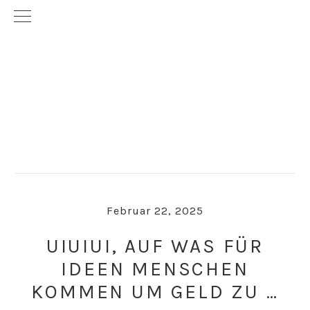
Skip
Skip
to
to
primary
main
navigation
content
Februar 22, 2025
UIUIUI, AUF WAS FÜR
IDEEN MENSCHEN
KOMMEN UM GELD ZU …