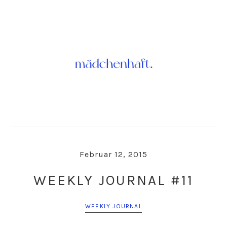
Skip
Skip
to
to
primary
main
navigation
content
Februar 12, 2015
WEEKLY JOURNAL #11
WEEKLY JOURNAL