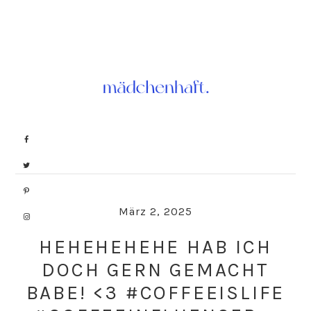
Skip
Skip
to
to
primary
main
navigation
content
März 2, 2025
HEHEHEHEHE HAB ICH
DOCH GERN GEMACHT
BABE! <3 #COFFEEISLIFE