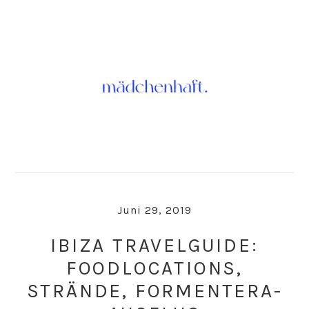
Skip
Skip
to
to
primary
main
navigation
content
Juni 29, 2019
IBIZA TRAVELGUIDE:
FOODLOCATIONS,
STRÄNDE, FORMENTERA-