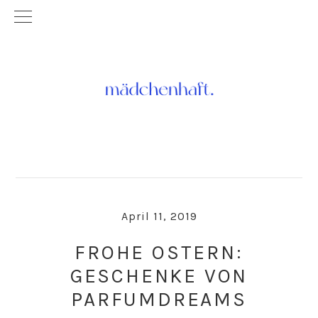
Skip
Skip
to
to
primary
main
navigation
content
April 11, 2019
FROHE OSTERN:
GESCHENKE VON
PARFUMDREAMS