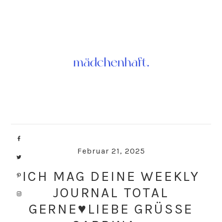
Skip
Skip
to
to
primary
main
navigation
content
Februar 21, 2025
ICH MAG DEINE WEEKLY
JOURNAL TOTAL
GERNE♥LIEBE GRÜSSE S