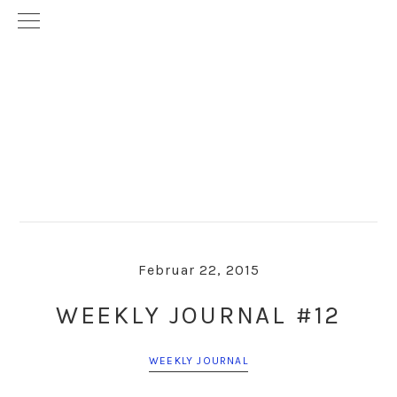
Skip
Skip
to
to
primary
main
navigation
content
Februar 22, 2015
WEEKLY JOURNAL #12
WEEKLY JOURNAL