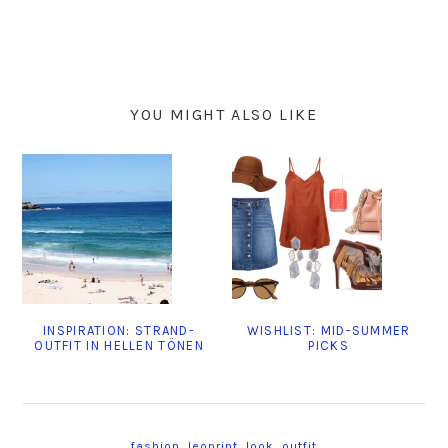
YOU MIGHT ALSO LIKE
INSPIRATION: STRAND-
WISHLIST: MID-SUMMER
OUTFIT IN HELLEN TÖNEN
PICKS
fashion
,
leoprint
,
look
,
outfit