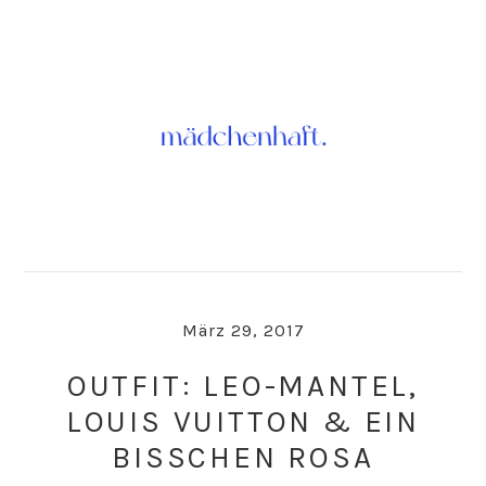
Skip
Skip
to
to
primary
main
navigation
content
März 29, 2017
OUTFIT: LEO-MANTEL,
LOUIS VUITTON & EIN
BISSCHEN ROSA