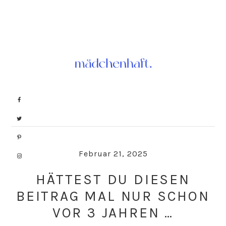
Skip
Skip
to
to
primary
main
navigation
content
Februar 21, 2025
HÄTTEST DU DIESEN
BEITRAG MAL NUR SCHON
VOR 3 JAHREN …