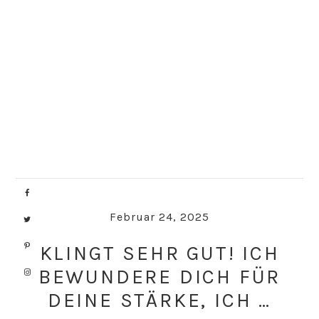
Skip
Skip
to
to
primary
main
navigation
content
Februar 24, 2025
KLINGT SEHR GUT! ICH
BEWUNDERE DICH FÜR
DEINE STÄRKE, ICH …